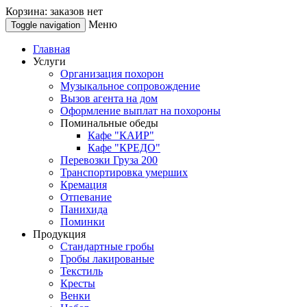
Корзина: заказов нет
Меню
Toggle navigation
Главная
Услуги
Организация похорон
Музыкальное сопровождение
Вызов агента на дом
Оформление выплат на похороны
Поминальные обеды
Кафе "КАИР"
Кафе "КРЕДО"
Перевозки Груза 200
Транспортировка умерших
Кремация
Отпевание
Панихида
Поминки
Продукция
Стандартные гробы
Гробы лакированые
Текстиль
Кресты
Венки