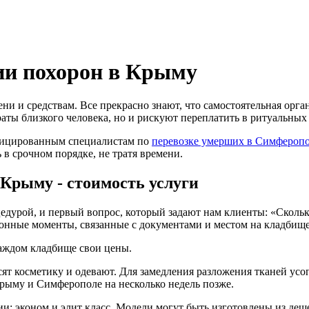
ии похорон в Крыму
ени и средствам. Все прекрасно знают, что самостоятельная ор
аты близкого человека, но и рискуют переплатить в ритуальных
фицированным специалистам по
перевозке умерших в Симфероп
в срочном порядке, не тратя времени.
Крыму - стоимость услуги
дурой, и первый вопрос, который задают нам клиенты: «Сколько
ионные моменты, связанные с документами и местом на кладбище
каждом кладбище свои цены.
ят косметику и одевают. Для замедления разложения тканей ус
ыму и Симферополе на несколько недель позже.
рии: эконом и элит класс. Модели могут быть изготовлены из д