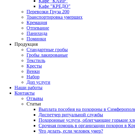
Кафе "КАИР"
Кафе "КРЕДО"
Перевозки Груза 200
Транспортировка умерших
Кремация
Отпевание
Панихида
Поминки
Продукция
Стандартные гробы
Гробы лакированые
Текстиль
Кресты
Венки
Набор
Доп услуги
Наши работы
Контакты
Отзывы
Статьи
Выплата пособия на похороны в Симферопол
Диспетчер ритуальной службы
Похоронные услуги, облегчающие горькие х
Срочная помощь в организации похорон в К
Что делать, если человек умер?