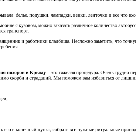
рывала, белье, подушки, лампадки, венки, ленточки и все что вх
мобиле с кузовом, можно заказать различное количество автобу
тся транспорт.
священник и работники кладбища. Несложно заметить, что точну
гребения.
ция похорон в Крыму
– это тяжёлая процедура. Очень трудно пе
омимо скорби и страданий. Мы поможем вам избавиться от лишни
деи;
вить его в конечный пункт; собрать все нужные ритуальные прина